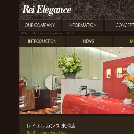
HOME
＞Rei Elegance Higashiura ＞Menu
レイエレガンス 東浦店
Rei Elegance Higashiura