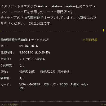
イタリア・トリエステの Antica Tostatura Triestina社のエスプレ
ッソ・コーヒー豆を使用したコーヒー専門店です。
チトセピアの正面玄関右側でオープンしています。お気軽にお立
ち寄りください。（完全分煙です）
長崎県長崎市千歳町5-1 チトセピア1F
≫ 詳細地図
Tel：
095-843-3456
営業時間：
8:30-21:00（L.O.20:45）
定休日：
チトセピアに準ずる
予約有無：
なし
席数：
禁煙席 28席 喫煙席10席（完全分煙）
駐車場：
あり
カード：
VISA・MASTER・JCB・UC・NICOS・AMEX・edy・
TS3
© 2
メルマガ利用規約