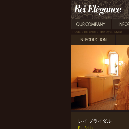
HOME
＞Rei Bridal ＞ Hair Style / Stylist
レイ ブライダル
Rei Bridal