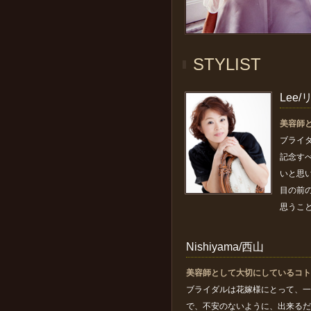
STYLIST
Lee
美容師
ブライ
記念す
いと思
目の前
思うこ
Nishiyama/西山
美容師として大切にしているコト
ブライダルは花嫁様にとって、一
で、不安のないように、出来るだ